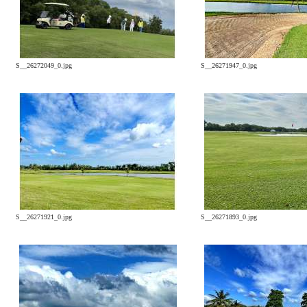
S__26272049_0.jpg
S__26271947_0.jpg
S__26271921_0.jpg
S__26271893_0.jpg