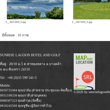
S__26272059_0.jpg
S__26271941_0.jpg
มีทั้งหมด : 10 ภาพ
SUNRISE LAGOON HOTEL AND GOLF
ที่อยู่ : 20/10 ม.5 ต.ท่าทองหลาง อ.บางคล้า
จ.ฉะเชิงเทรา 24110
Tel : +66 (0)33 599 541-5
Mobile :
0656731084 คุณปาล์ม (ฝ่ายขาย ประชุมและจัดเลี้ยง)
©2026 by
sunriselagoonh
0931199338 คุณเกวลี (ฝ่ายบุคคล)
0988307223 คุณด้าวุด (จัดซื้อ)
0818245569 คุณชูชีพ (ผู้จัดการทั่วไป)